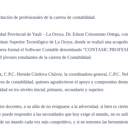
ón de profesionales de la carrera de contabilidad.
idad Provincial de Yauli – La Oroya, Dr. Edson Crisostomo Ortega, con 
Instituto Superior Tecnológico de La Oroya, donde se realizó una acogedo
de manera formal el Software Contable denominado “CONTASIC PROF
0 jóvenes estudiantes de la carrera de Contabilidad.
rez, C.P.C. Hernán Córdova Chávez, la coordinadora general, C.P.C. Ne
rera de contabilidad, quienes agradecieron el apoyo y compromiso demo
idad en los niveles inicial, primario, secundario y superior.
s docentes, a su afán de no resignarse a la adversidad, si bien es cierto
que puede responder a las necesidades que hoy exige el mundo, no es sufi
y de un mundo cada vez más competitivo, y si no tenemos las herramient