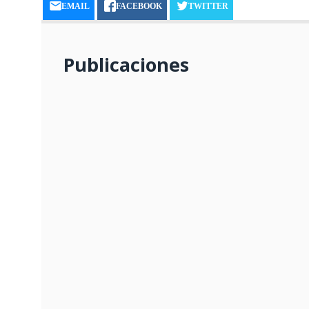
EMAIL
FACEBOOK
TWITTER
Publicaciones
HUAICO SE LLEVA PISCIGRANJA
LLEVA APOYO A DAMNIFICADOS
03/03/2025