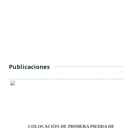
OPERATIVOS DE CONTROL AL
TRANSPORTE PÚBLICO
(Jueves 16 de octubre 2025) La Unidad de Tránsito, Transporte y
Seguridad Vial de la Municipalidad Provincial de Yauli – La Oroya
continúa ...
Publicaciones
COLOCACIÓN DE PRIMERA PIEDRA DE