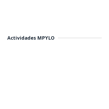
Actividades MPYLO
COLOCACIÓN DE PRIMERA
PIEDRA DE MANTENIMIENTO DEL
PARQUE Y REFORESTACIÓN DE
ÁREAS VERDES EN EL PP.JJ.
MANUEL SCORZA