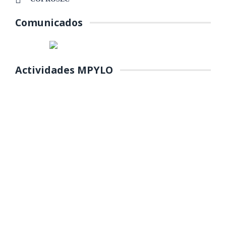
Comunicados
Actividades MPYLO
COLOCACIÓN DE PRIMERA
PIEDRA DE MANTENIMIENTO DEL
PARQUE Y REFORESTACIÓN DE
ÁREAS VERDES EN EL PP.JJ.
MANUEL SCORZA