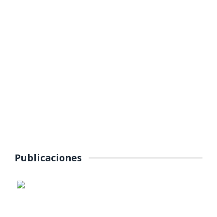
MUNICIPALIDAD PROVINCIAL DE
YAULI – LA OROYA INTENSIFICA
OPERATIVOS DE CONTROL AL
TRANSPORTE PÚBLICO
(Jueves 16 de octubre 2025) La Unidad de Tránsito, Transporte y
Seguridad Vial de la Municipalidad Provincial de Yauli – La Oroya
continúa ...
Publicaciones