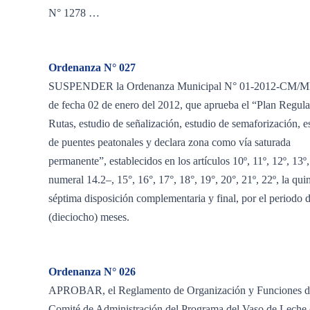
N° 1278 …
Ordenanza N° 027
SUSPENDER la Ordenanza Municipal N° 01-2012-CM/
de fecha 02 de enero del 2012, que aprueba el “Plan Regul
Rutas, estudio de señalización, estudio de semaforización, e
de puentes peatonales y declara zona como vía saturada
permanente”, establecidos en los artículos 10º, 11º, 12º, 13º,
numeral 14.2–, 15°, 16°, 17°, 18°, 19°, 20°, 21º, 22º, la qui
séptima disposición complementaria y final, por el periodo 
(dieciocho) meses.
Ordenanza N° 026
APROBAR, el Reglamento de Organización y Funciones d
Comité de Administración del Programa del Vaso de Leche 