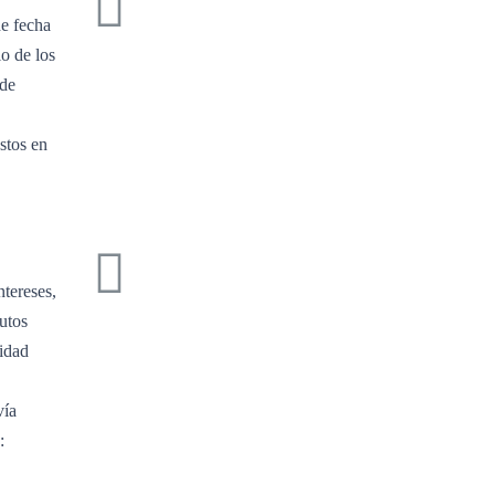
e fecha
o de los
 de
stos en
ntereses,
butos
idad
vía
: