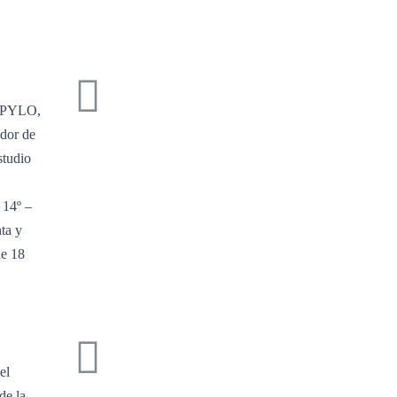
MPYLO,
ador de
studio
 14º –
nta y
de 18
el
de la