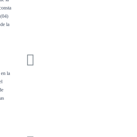
consta
 (04)
de la
 en la
el
de
las