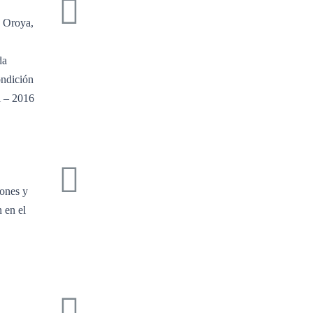
a Oroya,
da
ondición
i – 2016
iones y
n en el