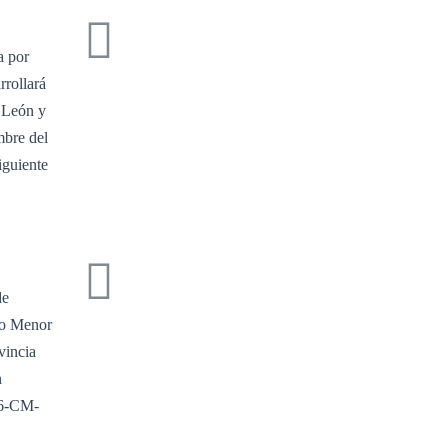
a por
rollará
o León y
mbre del
iguiente
de
do Menor
vincia
n
06-CM-