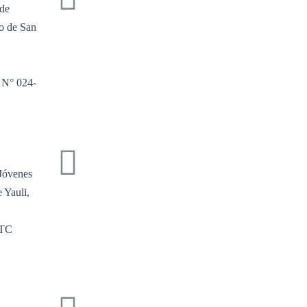
 de
o de San
l N° 024-
Jóvenes
 Yauli,
MTC