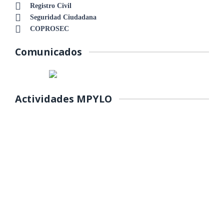
Registro Civil
Seguridad Ciudadana
COPROSEC
Comunicados
Actividades MPYLO
COLOCACIÓN DE PRIMERA
PIEDRA DE MANTENIMIENTO DEL
PARQUE Y REFORESTACIÓN DE
ÁREAS VERDES EN EL PP.JJ.