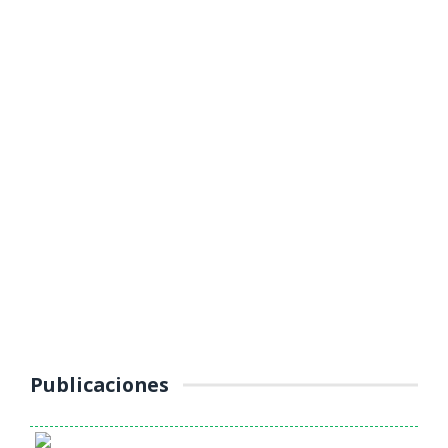
MUNICIPALIDAD PROVINCIAL DE
YAULI – LA OROYA INTENSIFICA
OPERATIVOS DE CONTROL AL
TRANSPORTE PÚBLICO
(Jueves 16 de octubre 2025) La Unidad de Tránsito, Transporte y
Seguridad Vial de la Municipalidad Provincial de Yauli – La Oroya
continúa ...
Publicaciones