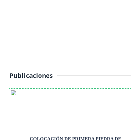
YAULI – LA OROYA INTENSIFICA
OPERATIVOS DE CONTROL AL
TRANSPORTE PÚBLICO
(Jueves 16 de octubre 2025) La Unidad de Tránsito, Transporte y
Seguridad Vial de la Municipalidad Provincial de Yauli – La Oroya
continúa ...
Publicaciones
COLOCACIÓN DE PRIMERA PIEDRA DE