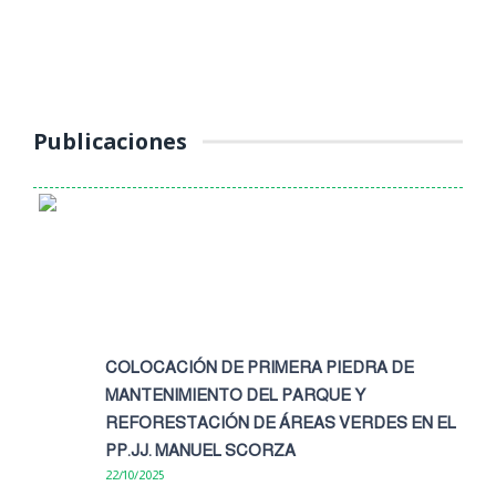
(Jueves 16 de octubre 2025) La Unidad de Tránsito, Transporte
y Seguridad Vial de la Municipalidad Provincial de Yauli – La
Oroya continúa ...
Publicaciones
COLOCACIÓN DE PRIMERA PIEDRA DE
MANTENIMIENTO DEL PARQUE Y
REFORESTACIÓN DE ÁREAS VERDES EN EL
PP.JJ. MANUEL SCORZA
22/10/2025