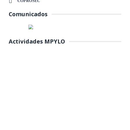
COPROSEC
Comunicados
Actividades MPYLO
COLOCACIÓN DE PRIMERA
PIEDRA DE MANTENIMIENTO DEL
PARQUE Y REFORESTACIÓN DE
ÁREAS VERDES EN EL PP.JJ.
MANUEL SCORZA