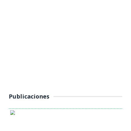
MUNICIPALIDAD PROVINCIAL DE
YAULI – LA OROYA INTENSIFICA
OPERATIVOS DE CONTROL AL
TRANSPORTE PÚBLICO
(Jueves 16 de octubre 2025) La Unidad de Tránsito, Transporte y
Seguridad Vial de la Municipalidad Provincial de Yauli – La Oroya
continúa ...
Publicaciones