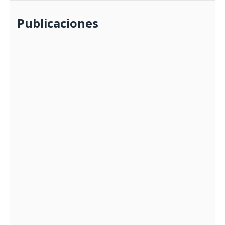
Publicaciones
ALCALDE SE REÚNE CON DIRECTORA DE
UGEL
28/02/2024
PORQUE LA NAVIDAD SIGNIFICA
COMPARTIR, NIÑOS Y NIÑAS RECIBIERON
UN MOMENTO DE ALEGRIA
21/12/2024
ALCALDE REAFIRMA SU COMPRIMISO DE
APOYO AL DISTRITO DE
MARCAPOMACOCHA
23/01/2025
CONMEMORACIÓN DE LOS 144 AÑOS DE
LA BATALLA DE SÁNGRAR