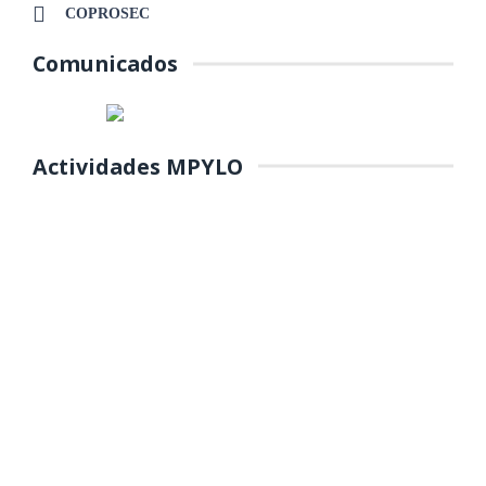
COPROSEC
Comunicados
Actividades MPYLO
COLOCACIÓN DE PRIMERA
PIEDRA DE MANTENIMIENTO DEL
PARQUE Y REFORESTACIÓN DE
ÁREAS VERDES EN EL PP.JJ.
MANUEL SCORZA