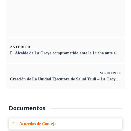
FELIZ ANIVERSARIO CENTRO POBLADO
DE HUAYNACANCHA
26/08/2024
ANTERIOR
Alcalde de La Oroya comprometido ante la Lucha ante el Transporte Informal
SIGUIENTE
Creación de La Unidad Ejecutora de Salud Yauli – La Oroya pronto será una Realidad
Documentos
Acuerdos de Concejo