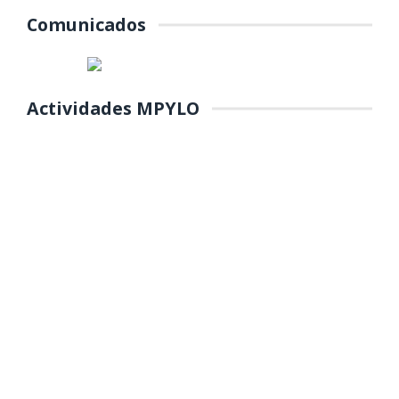
Comunicados
Actividades MPYLO
COLOCACIÓN DE PRIMERA
PIEDRA DE MANTENIMIENTO DEL
PARQUE Y REFORESTACIÓN DE
ÁREAS VERDES EN EL PP.JJ.
MANUEL SCORZA
(Miercoles 22 de octubre 2025) La Municipalidad Provincial de