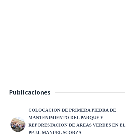
MUNICIPALIDAD PROVINCIAL DE
YAULI – LA OROYA INTENSIFICA
OPERATIVOS DE CONTROL AL
TRANSPORTE PÚBLICO
(Jueves 16 de octubre 2025) La Unidad de Tránsito, Transporte y
Seguridad Vial de la Municipalidad Provincial de Yauli – La Oroya
continúa ...
Publicaciones
COLOCACIÓN DE PRIMERA PIEDRA DE
MANTENIMIENTO DEL PARQUE Y
REFORESTACIÓN DE ÁREAS VERDES EN EL
PP.JJ. MANUEL SCORZA