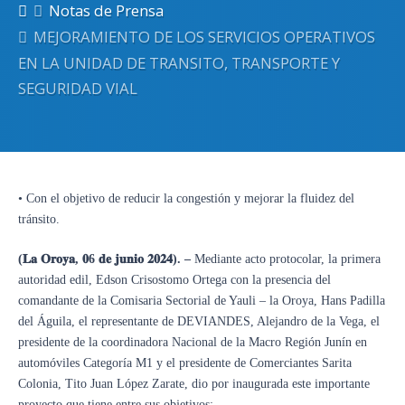
Notas de Prensa
MEJORAMIENTO DE LOS SERVICIOS OPERATIVOS
EN LA UNIDAD DE TRANSITO, TRANSPORTE Y
SEGURIDAD VIAL
• Con el objetivo de reducir la congestión y mejorar la fluidez del
tránsito.
(
𝐋𝐚
𝐎𝐫𝐨𝐲𝐚
,
𝟎6
𝐝𝐞
𝐣𝐮𝐧𝐢𝐨
𝟐𝟎𝟐𝟒
). –
Mediante acto protocolar, la primera
autoridad edil, Edson Crisostomo Ortega con la presencia del
comandante de la Comisaria Sectorial de Yauli – la Oroya, Hans Padilla
del Águila, el representante de DEVIANDES, Alejandro de la Vega, el
presidente de la coordinadora Nacional de la Macro Región Junín en
automóviles Categoría M1 y el presidente de Comerciantes Sarita
Colonia, Tito Juan López Zarate, dio por inaugurada este importante
proyecto que tiene entre sus objetivos: