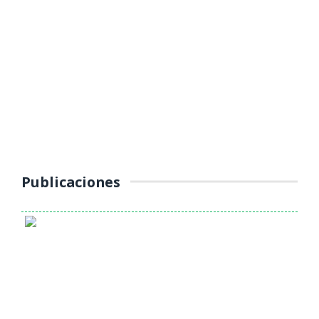
YAULI – LA OROYA INTENSIFICA
OPERATIVOS DE CONTROL AL
TRANSPORTE PÚBLICO
(Jueves 16 de octubre 2025) La Unidad de Tránsito, Transporte y
Seguridad Vial de la Municipalidad Provincial de Yauli – La Oroya
continúa ...
Publicaciones