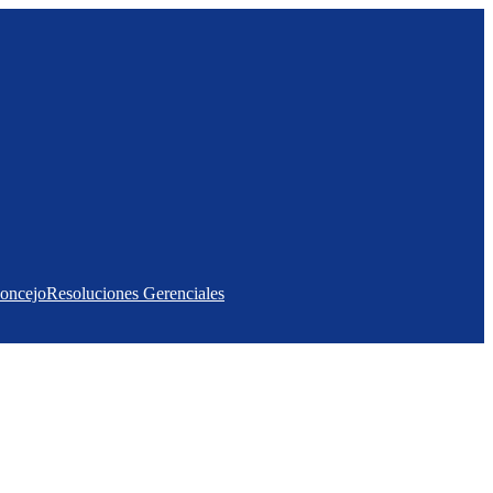
Concejo
Resoluciones Gerenciales
ATENDIÓ PEDIDOS DEL
FRANCISCO BOLOGNESI”