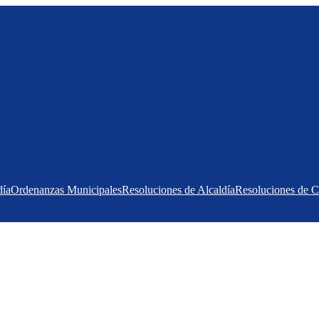
día
Ordenanzas Municipales
Resoluciones de Alcaldía
Resoluciones de 
O CON LA EDUCACIÓN 
DOCENTES DE LA I.E. “