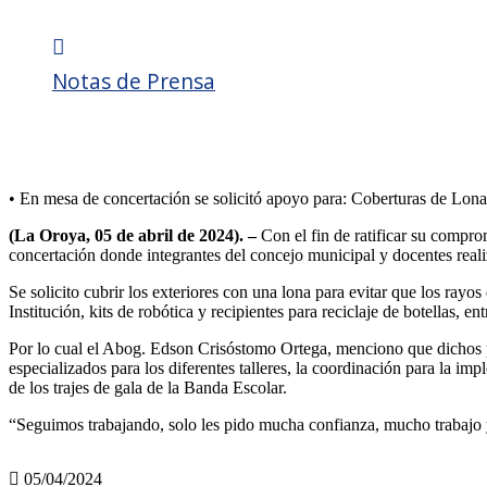
Notas de Prensa
ALCALDE COMPROMETIDO CON LA EDUCACIÓ
BOLOGNESI”
• En mesa de concertación se solicitó apoyo para: Coberturas de Lona,
(La Oroya, 05 de abril de 2024). –
Con el fin de ratificar su compr
concertación donde integrantes del concejo municipal y docentes reali
Se solicito cubrir los exteriores con una lona para evitar que los ray
Institución, kits de robótica y recipientes para reciclaje de botellas, ent
Por lo cual el Abog. Edson Crisóstomo Ortega, menciono que dichos pe
especializados para los diferentes talleres, la coordinación para la i
de los trajes de gala de la Banda Escolar.
“Seguimos trabajando, solo les pido mucha confianza, mucho trabajo y 
05/04/2024