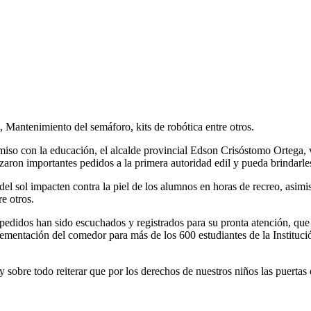
N ATENDIÓ PEDIDOS DEL CONCEJO MUNICIPAL Y 
 Mantenimiento del semáforo, kits de robótica entre otros.
omiso con la educación, el alcalde provincial Edson Crisóstomo Ortega, 
zaron importantes pedidos a la primera autoridad edil y pueda brindarl
os del sol impacten contra la piel de los alumnos en horas de recreo, as
re otros.
didos han sido escuchados y registrados para su pronta atención, que 
mplementación del comedor para más de los 600 estudiantes de la Instituc
sobre todo reiterar que por los derechos de nuestros niños las puertas d