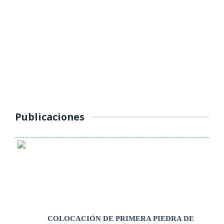
YAULI – LA OROYA INTENSIFICA
OPERATIVOS DE CONTROL AL
TRANSPORTE PÚBLICO
(Jueves 16 de octubre 2025) La Unidad de Tránsito, Transporte y
Seguridad Vial de la Municipalidad Provincial de Yauli – La Oroya
continúa ...
Publicaciones
COLOCACIÓN DE PRIMERA PIEDRA DE