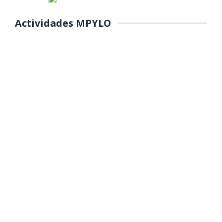
Actividades MPYLO
COLOCACIÓN DE PRIMERA
PIEDRA DE MANTENIMIENTO DEL
PARQUE Y REFORESTACIÓN DE
ÁREAS VERDES EN EL PP.JJ.
MANUEL SCORZA
(Miercoles 22 de octubre 2025) La Municipalidad Provincial de
Yauli La Oroya, liderada por el alcalde Edson Crisóstomo Ortega,
dio inicio a ...