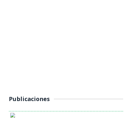
MUNICIPALIDAD PROVINCIAL DE
YAULI – LA OROYA INTENSIFICA
OPERATIVOS DE CONTROL AL
TRANSPORTE PÚBLICO
(Jueves 16 de octubre 2025) La Unidad de Tránsito, Transporte y
Seguridad Vial de la Municipalidad Provincial de Yauli – La Oroya
continúa ...
Publicaciones