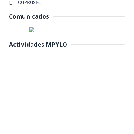
COPROSEC
Comunicados
Actividades MPYLO
COLOCACIÓN DE PRIMERA
PIEDRA DE MANTENIMIENTO DEL
PARQUE Y REFORESTACIÓN DE
ÁREAS VERDES EN EL PP.JJ.
MANUEL SCORZA