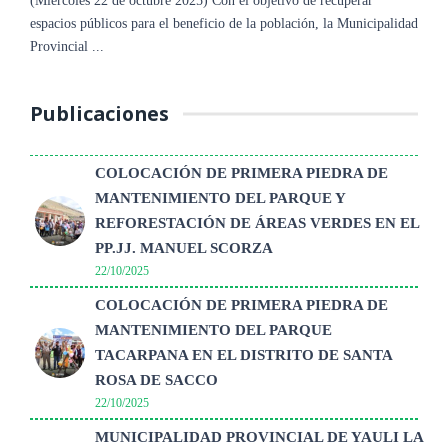
(Miercoles 22 de octubre 2025) La Municipalidad Provincial de
(Miercoles 22 de octubre 2025) Con el objetivo de recuperar
sobre ...
Crisostomo ...
continúa ...
Yauli La Oroya, liderada por el alcalde Edson Crisóstomo Ortega,
espacios públicos para el beneficio de la población, la Municipalidad
dio inicio a ...
Provincial ...
Publicaciones
COLOCACIÓN DE PRIMERA PIEDRA DE
MANTENIMIENTO DEL PARQUE Y
REFORESTACIÓN DE ÁREAS VERDES EN EL
PP.JJ. MANUEL SCORZA
22/10/2025
COLOCACIÓN DE PRIMERA PIEDRA DE
MANTENIMIENTO DEL PARQUE
TACARPANA EN EL DISTRITO DE SANTA
ROSA DE SACCO
22/10/2025
MUNICIPALIDAD PROVINCIAL DE YAULI LA