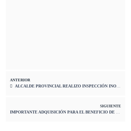
SOCIEDAD DE BENEFIENCIA DE YAULI LA
OROYA CELEBRA 85° ANIVERSARIO
07/03/2025
ANTERIOR
ALCALDE PROVINCIAL REALIZO INSPECCIÓN INOPINADA EN LAS BRISAS Y ALTO MARCAVALLE
SIGUIENTE
IMPORTANTE ADQUISICIÓN PARA EL BENEFICIO DE LA POBLACIÓN