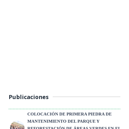
MUNICIPALIDAD PROVINCIAL DE
YAULI – LA OROYA INTENSIFICA
OPERATIVOS DE CONTROL AL
TRANSPORTE PÚBLICO
(Jueves 16 de octubre 2025) La Unidad de Tránsito, Transporte y
Seguridad Vial de la Municipalidad Provincial de Yauli – La Oroya
continúa ...
Publicaciones
COLOCACIÓN DE PRIMERA PIEDRA DE
MANTENIMIENTO DEL PARQUE Y
REFORESTACIÓN DE ÁREAS VERDES EN EL