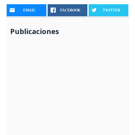
EMAIL
FACEBOOK
TWITTER
Publicaciones
Semana Santa – 09 de Abril
26/03/2023
MUNICIPALIDAD PROVINCIAL COMENZÓ
ACTIVIDADES DE EMPADRONAMIENTO”
15/05/2024