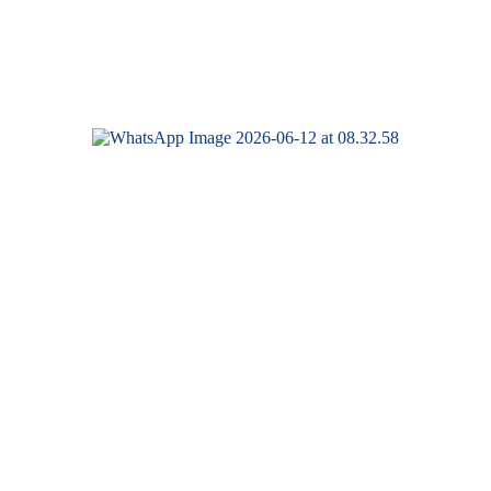
E MANTENIMIENTO DEL PARQUE Y REFORESTACIÓ
incial de Yauli La Oroya, liderada por el alcalde Edson Crisóstomo Orte
DE MANTENIMIENTO DEL PARQUE TACARPANA E