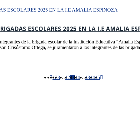
IGADAS ESCOLARES 2025 EN LA I.E AMALIA E
tegrantes de la brigada escolar de la Institución Educativa “Amalia E
Edson Crisóstomo Ortega, se juramentaron a los integrantes de las briga
1
2
3
…
12
13
14
…
43
44
45