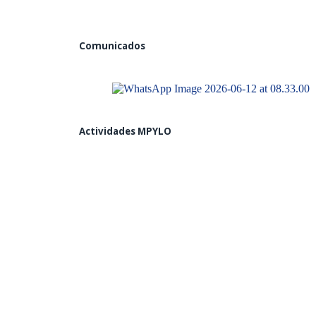
Comunicados
Actividades MPYLO
COLOCACIÓN DE PRIMERA PIEDRA D
MANUEL SCORZA
(Miercoles 22 de octubre 2025) La Municipalidad Prov
COLOCACIÓN DE PRIMERA PIEDRA 