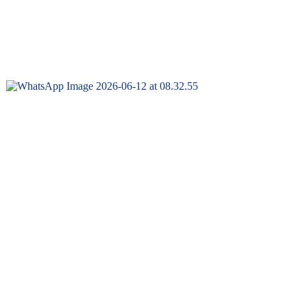
N DE ÁREAS VERDES EN EL PP.JJ.
ga, dio inicio a ...
N EL DISTRITO DE SANTA ROSA DE