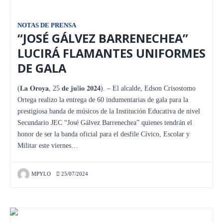
NOTAS DE PRENSA
“JOSÉ GÁLVEZ BARRENECHEA”
LUCIRÁ FLAMANTES UNIFORMES
DE GALA
(𝐋𝐚 𝐎𝐫𝐨𝐲𝐚, 25 𝐝𝐞 𝐣𝐮l𝐢𝐨 𝟐𝟎𝟐𝟒). – El alcalde, Edson Crisostomo
Ortega realizo la entrega de 60 indumentarias de gala para la
prestigiosa banda de músicos de la Institución Educativa de nivel
Secundario JEC “José Gálvez Barrenechea” quienes tendrán el
honor de ser la banda oficial para el desfile Cívico, Escolar y
Militar este viernes…
MPYLO
25/07/2024