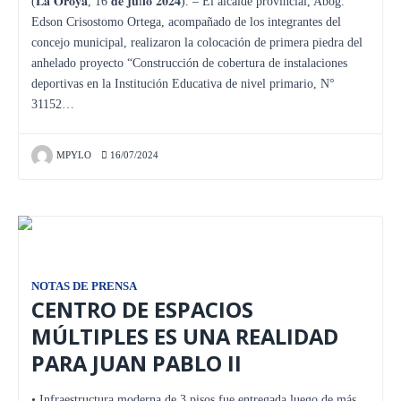
(𝐋𝐚 𝐎𝐫𝐨𝐲𝐚, 16 𝐝𝐞 𝐣𝐮l𝐢𝐨 𝟐𝟎𝟐𝟒). – El alcalde provincial, Abog.
Edson Crisostomo Ortega, acompañado de los integrantes del
concejo municipal, realizaron la colocación de primera piedra del
anhelado proyecto “Construcción de cobertura de instalaciones
deportivas en la Institución Educativa de nivel primario, N°
31152…
MPYLO
16/07/2024
NOTAS DE PRENSA
CENTRO DE ESPACIOS
MÚLTIPLES ES UNA REALIDAD
PARA JUAN PABLO II
• Infraestructura moderna de 3 pisos fue entregada luego de más