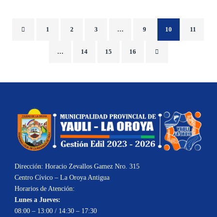
1
2
3
…
9
10
11
…
14
15
16
Dirección: Horacio Zevallos Gamez Nro. 315
Centro Cívico – La Oroya Antigua
Horarios de Atención:
Lunes a Jueves:
08:00 – 13:00 / 14:30 – 17:30